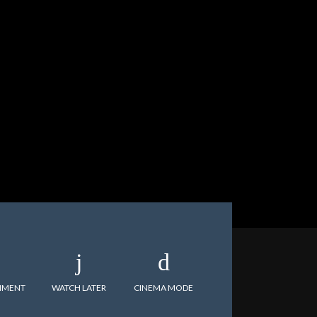
MMENT
WATCH LATER
CINEMA MODE