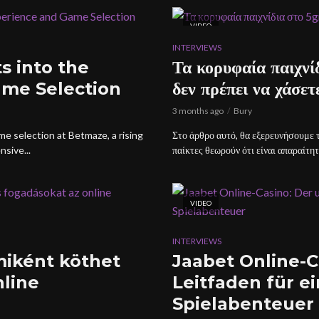
VIDEO
INTERVIEWS
s into the
Τα κορυφαία παιχνί
ame Selection
δεν πρέπει να χάσετ
3 months ago
Bury
me selection at Betmaze, a rising
Στο άρθρο αυτό, θα εξερευνήσουμε τ
sive...
παίκτες θεωρούν ότι είναι απαραίτητα
VIDEO
INTERVIEWS
miként köthet
Jaabet Online-C
nline
Leitfaden für ei
Spielabenteuer