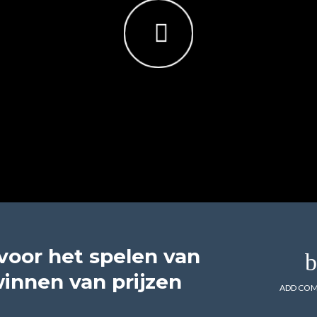
voor het spelen van
winnen van prijzen
ADD CO