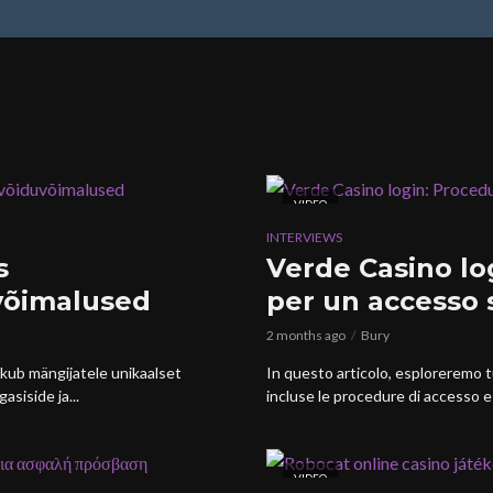
VIDEO
INTERVIEWS
s
Verde Casino lo
võimalused
per un accesso 
2 months ago
Bury
kub mängijatele unikaalset
In questo articolo, esploreremo t
asiside ja...
incluse le procedure di accesso e al
VIDEO