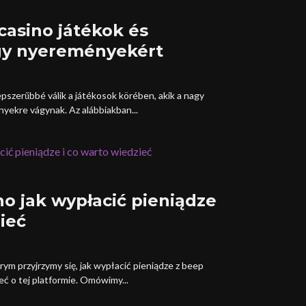
casino játékok és
agy nyereményekért
pszerűbbé válik a játékosok körében, akik a nagy
yekre vágynak. Az alábbiakban...
o jak wypłacić pieniądze
ieć
ym przyjrzymy się, jak wypłacić pieniądze z beep
eć o tej platformie. Omówimy...