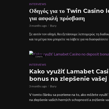
INTERVIEWS
Οδηγός για το Twin Casino l
για ασφαλή πρόσβαση
3 months ago
Bury
Σε αυτόν τον οδηγό, θα εξετάσουμε λεπτομερώς τη διαδι
και τα μέτρα που μπορείτε να λάβετε για να διασφαλίσετε ό
VIDEO
INTERVIEWS
Kako využiť Lamabet Casi
bonus na zlepšenie vašej
3 months ago
Bury
V tomto článku sa pozrieme na to, ako môžete využiť
na zlepšenie vašich herných schopností a zvýšenie vaši