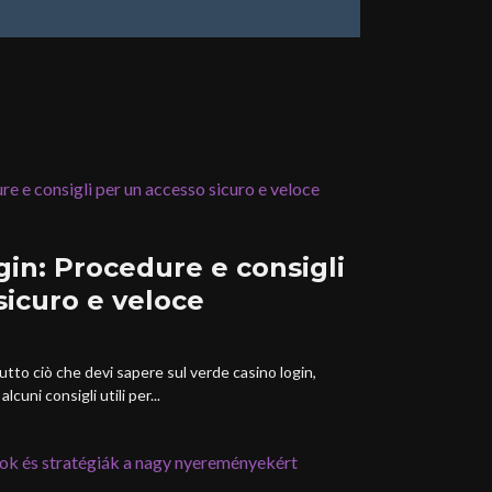
gin: Procedure e consigli
sicuro e veloce
utto ciò che devi sapere sul verde casino login,
cuni consigli utili per...