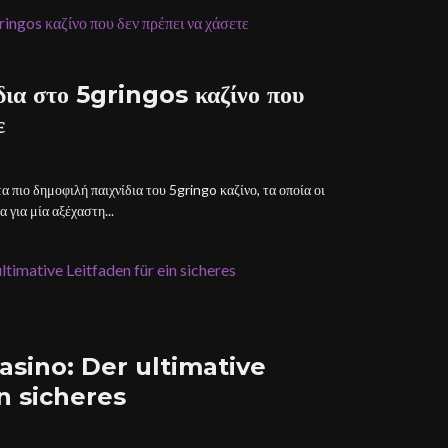
δια στο 5gringos καζίνο που
ε
α πιο δημοφιλή παιχνίδια του 5gringo καζίνο, τα οποία οι
 για μία αξέχαστη...
asino: Der ultimative
n sicheres