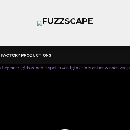
 FACTORY PRODUCTIONS