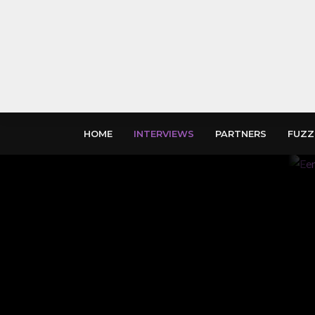
HOME
INTERVIEWS
PARTNERS
FUZZ