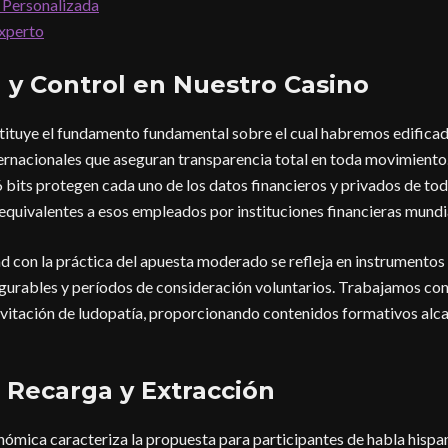
 Personalizada
Experto
 y Control en Nuestro Casino
stituye el fundamento fundamental sobre el cual habremos edifica
ernacionales que aseguran transparencia total en toda movimiento
 bits protegen cada uno de los datos financieros y privados de tod
quivalentes a esos empleados por instituciones financieras mundi
 con la práctica del apuesta moderado se refleja en instrumentos 
figurables y períodos de consideración voluntarios. Trabajamos c
evitación de ludopatía, proporcionando contenidos formativos alc
 Recarga y Extracción
nómica caracteriza la propuesta para participantes de habla his