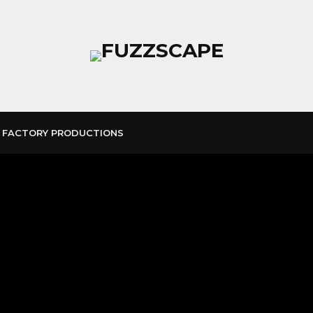
 FACTORY PRODUCTIONS