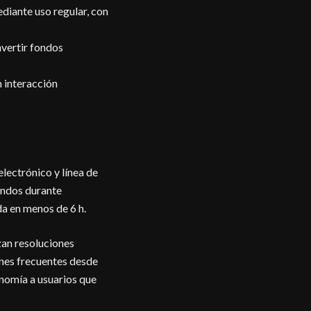
diante uso regular, con
nvertir fondos
 interacción
lectrónico y línea de
undos durante
a en menos de 6 h.
zan resoluciones
ones frecuentes desde
nomía a usuarios que