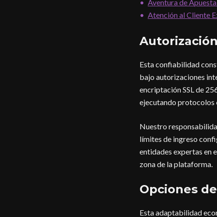
Aventura de Apuesta
Atención al Cliente 
Autorización
Esta confiabilidad con
bajo autorizaciones int
encriptación SSL de 256
ejecutando protocolos e
Nuestro responsabilidad
límites de ingreso con
entidades expertas en 
zona de la plataforma.
Opciones de
Esta adaptabilidad eco