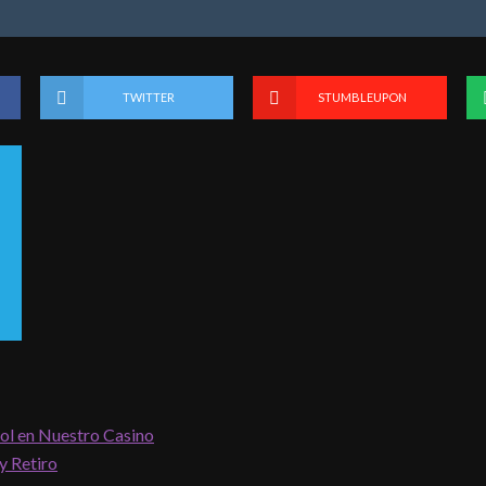
TWITTER
STUMBLEUPON
ol en Nuestro Casino
y Retiro