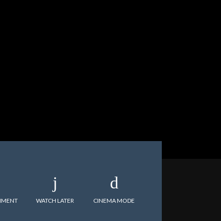
MMENT
WATCH LATER
CINEMA MODE