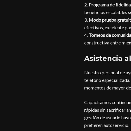
Programa de fidelidad
beneficios escalables s
Modo prueba gratuit
efectivos, excelente p
Torneos de comunida
constructiva entre mie
Asistencia a
Nuestro personal de ayu
teléfono especializada
momentos de mayor dema
Capacitamos continuame
rápidas sin sacrificar 
gestión de usuario has
prefieren autoservicio.