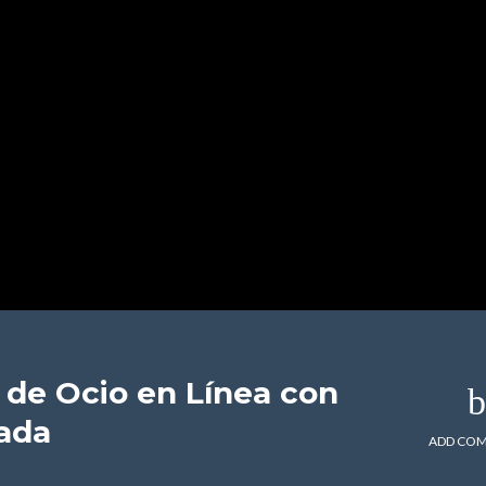
de Ocio en Línea con
ada
ADD CO