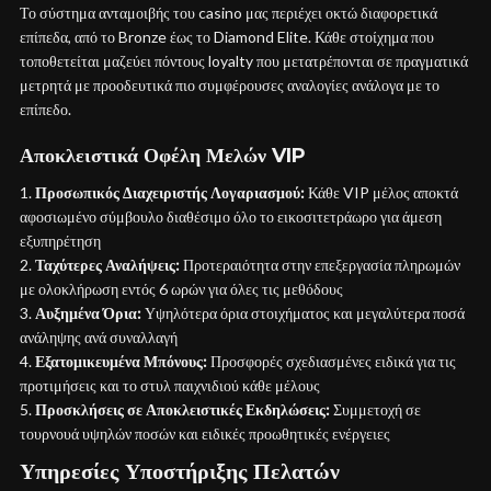
Το σύστημα ανταμοιβής του casino μας περιέχει οκτώ διαφορετικά
επίπεδα, από το Bronze έως το Diamond Elite. Κάθε στοίχημα που
τοποθετείται μαζεύει πόντους loyalty που μετατρέπονται σε πραγματικά
μετρητά με προοδευτικά πιο συμφέρουσες αναλογίες ανάλογα με το
επίπεδο.
Αποκλειστικά Οφέλη Μελών VIP
Προσωπικός Διαχειριστής Λογαριασμού:
Κάθε VIP μέλος αποκτά
αφοσιωμένο σύμβουλο διαθέσιμο όλο το εικοσιτετράωρο για άμεση
εξυπηρέτηση
Ταχύτερες Αναλήψεις:
Προτεραιότητα στην επεξεργασία πληρωμών
με ολοκλήρωση εντός 6 ωρών για όλες τις μεθόδους
Αυξημένα Όρια:
Υψηλότερα όρια στοιχήματος και μεγαλύτερα ποσά
ανάληψης ανά συναλλαγή
Εξατομικευμένα Μπόνους:
Προσφορές σχεδιασμένες ειδικά για τις
προτιμήσεις και το στυλ παιχνιδιού κάθε μέλους
Προσκλήσεις σε Αποκλειστικές Εκδηλώσεις:
Συμμετοχή σε
τουρνουά υψηλών ποσών και ειδικές προωθητικές ενέργειες
Υπηρεσίες Υποστήριξης Πελατών