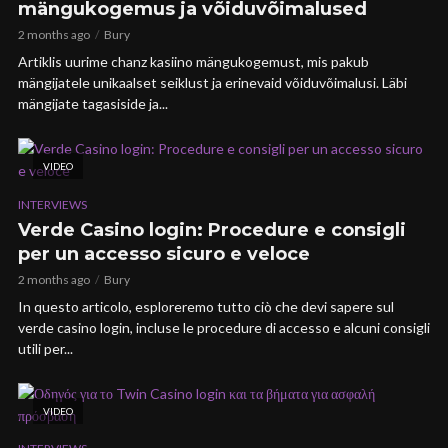
mängukogemus ja võiduvõimalused
2 months ago
Bury
Artiklis uurime chanz kasiino mängukogemust, mis pakub
mängijatele unikaalset seiklust ja erinevaid võiduvõimalusi. Läbi
mängijate tagasiside ja...
VIDEO
INTERVIEWS
Verde Casino login: Procedure e consigli
per un accesso sicuro e veloce
2 months ago
Bury
In questo articolo, esploreremo tutto ciò che devi sapere sul
verde casino login, incluse le procedure di accesso e alcuni consigli
utili per...
VIDEO