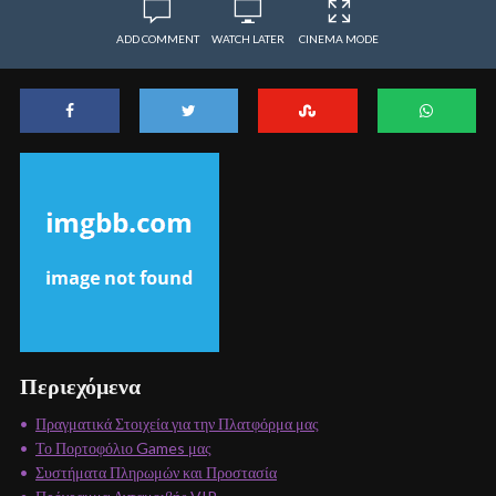
ADD COMMENT
WATCH LATER
CINEMA MODE
Περιεχόμενα
Πραγματικά Στοιχεία για την Πλατφόρμα μας
Το Πορτοφόλιο Games μας
Συστήματα Πληρωμών και Προστασία