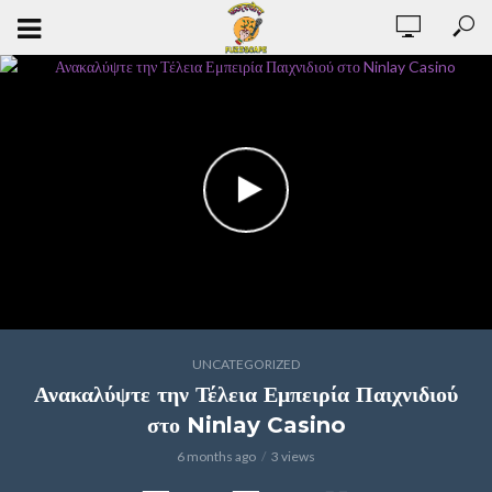
UNCATEGORIZED
Ανακαλύψτε την Τέλεια Εμπειρία Παιχνιδιού
στο Ninlay Casino
6 months ago
3 views