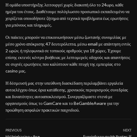
Η ομάδα υποστήριξης λειτουργεί χωρίς διακοπή όλο το 24ωρο, κάθε
ημέρα του έτους. Διαθέτουμε πολύγλωσσο προσωπικό εκπαιδευμένο να
χειρίζεται οποιοδήποτε ζήτημα από τεχνικά προβλήματα έως ερωτήσεις
για μπόνους και πληρωμές.
Οι παίκτες μπορούν να επικοινωνήσουν μέσω ζωντανής συνομιλίας με
μέσο χρόνο απόκρισης 47 δευτερόλεπτα, μέσω email με απάντηση εντός
2 ωρών, ή τηλεφωνικά σε τοπικούς αριθμούς για 18 χώρες. Έχουμε
επίσης εκτενές κέντρο βοήθειας με λεπτομερείς οδηγούς και απαντήσεις
σε συχνές ερωτήσεις που καλύπτουν κάθε πτυχή της εμπειρίας στο
casino μας.
Η δέσμευσή μας στην υπεύθυνη διασκέδαση περιλαμβάνει εργαλεία
αυτοελέγχου όπως όρια κατάθεσης, χρονικούς περιορισμούς συνεδρίας
και δυνατότητες αυτοαποκλεισμού. Συνεργαζόμαστε στενά με
οργανισμούς όπως το GamCare και το BeGambleAware για την
προώθηση ασφαλών πρακτικών παιχνιδιού.
PREVIOUS
NEXT
NV Spielcasino – Ihre
Ευπρόσδεκτοι στο Mr Punter: Η