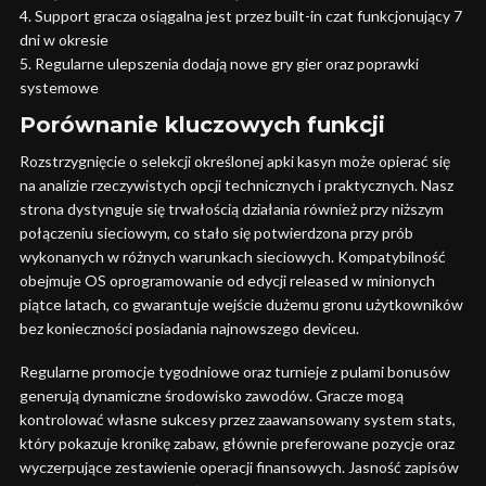
Support gracza osiągalna jest przez built-in czat funkcjonujący 7
dni w okresie
Regularne ulepszenia dodają nowe gry gier oraz poprawki
systemowe
Porównanie kluczowych funkcji
Rozstrzygnięcie o selekcji określonej apki kasyn może opierać się
na analizie rzeczywistych opcji technicznych i praktycznych. Nasz
strona dystynguje się trwałością działania również przy niższym
połączeniu sieciowym, co stało się potwierdzona przy prób
wykonanych w różnych warunkach sieciowych. Kompatybilność
obejmuje OS oprogramowanie od edycji released w minionych
piątce latach, co gwarantuje wejście dużemu gronu użytkowników
bez konieczności posiadania najnowszego deviceu.
Regularne promocje tygodniowe oraz turnieje z pulami bonusów
generują dynamiczne środowisko zawodów. Gracze mogą
kontrolować własne sukcesy przez zaawansowany system stats,
który pokazuje kronikę zabaw, głównie preferowane pozycje oraz
wyczerpujące zestawienie operacji finansowych. Jasność zapisów