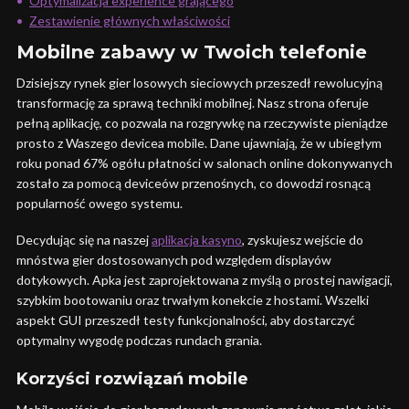
Optymalizacja experience grającego
Zestawienie głównych właściwości
Mobilne zabawy w Twoich telefonie
Dzisiejszy rynek gier losowych sieciowych przeszedł rewolucyjną
transformację za sprawą techniki mobilnej. Nasz strona oferuje
pełną aplikację, co pozwala na rozgrywkę na rzeczywiste pieniądze
prosto z Waszego devicea mobile. Dane ujawniają, że w ubiegłym
roku ponad 67% ogółu płatności w salonach online dokonywanych
zostało za pomocą deviceów przenośnych, co dowodzi rosnącą
popularność owego systemu.
Decydując się na naszej
aplikacja kasyno
, zyskujesz wejście do
mnóstwa gier dostosowanych pod względem displayów
dotykowych. Apka jest zaprojektowana z myślą o prostej nawigacji,
szybkim bootowaniu oraz trwałym konekcie z hostami. Wszelki
aspekt GUI przeszedł testy funkcjonalności, aby dostarczyć
optymalny wygodę podczas rundach grania.
Korzyści rozwiązań mobile