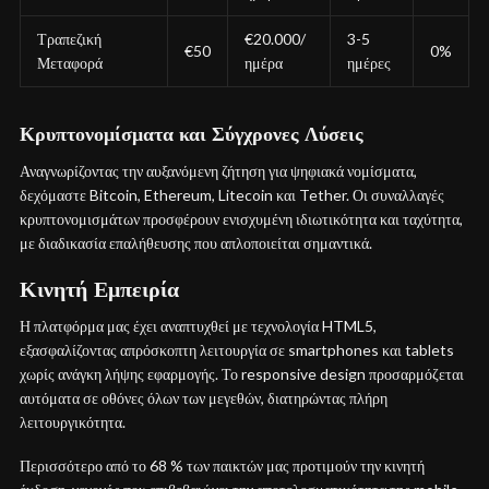
Τραπεζική
€20.000/
3-5
€50
0%
Μεταφορά
ημέρα
ημέρες
Κρυπτονομίσματα και Σύγχρονες Λύσεις
Αναγνωρίζοντας την αυξανόμενη ζήτηση για ψηφιακά νομίσματα,
δεχόμαστε Bitcoin, Ethereum, Litecoin και Tether. Οι συναλλαγές
κρυπτονομισμάτων προσφέρουν ενισχυμένη ιδιωτικότητα και ταχύτητα,
με διαδικασία επαλήθευσης που απλοποιείται σημαντικά.
Κινητή Εμπειρία
Η πλατφόρμα μας έχει αναπτυχθεί με τεχνολογία HTML5,
εξασφαλίζοντας απρόσκοπτη λειτουργία σε smartphones και tablets
χωρίς ανάγκη λήψης εφαρμογής. Το responsive design προσαρμόζεται
αυτόματα σε οθόνες όλων των μεγεθών, διατηρώντας πλήρη
λειτουργικότητα.
Περισσότερο από το 68 % των παικτών μας προτιμούν την κινητή