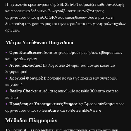
Η τεχνολογία κρυπτογράφησης SSL 256-bit ασφαλίζει κάθε συναλλαγή
και προσωπικό δεδομένο. Συνεργαζόμαστε με ανεξάρτητους
οργανισμούς όπως η eCOGRA που επαληθεύουν συστηματικά τη
δικαιοσύνη των games μας και την ακεραιότητα των γεννητριών τυχαίων
αριθμών.
Μέτρα Υπεύθυνου Παιχνιδιού
Όρια Καταθέσεων:
Δυνατότητα ορισμού ημερήσιων, εβδομαδιαίων
και μηνιαίων ορίων
Αυτοαποκλεισμός:
Επιλογές από 24 ώρες έως μόνιμο κλείσιμο
λογαριασμού
Χρονικοί Φραγμοί:
Ειδοποιήσεις για τη διάρκεια των συνεδριών
παιχνιδιού
Reality Checks:
Αυτόματες υπενθυμίσεις κάθε 30 λεπτά κατά το
παίξιμο
Πρόσβαση σε Υποστηρικτικές Υπηρεσίες:
Άμεσοι σύνδεσμοι προς
οργανισμούς όπως το GamCare και το BeGambleAware
Μέθοδοι Πληρωμών
Το Coconut Casino διαθέτει ευρύ φάσμα τραπεζικών επιλογών που