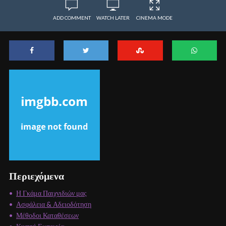
ADD COMMENT
WATCH LATER
CINEMA MODE
Περιεχόμενα
Η Γκάμα Παιχνιδιών μας
Ασφάλεια & Αδειοδότηση
Μέθοδοι Καταθέσεων