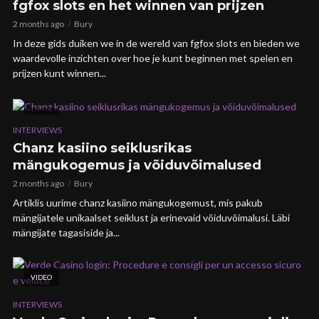
fgfox slots en het winnen van prijzen
2 months ago
Bury
In deze gids duiken we in de wereld van fgfox slots en bieden we
waardevolle inzichten over hoe je kunt beginnen met spelen en
prijzen kunt winnen...
VIDEO
INTERVIEWS
Chanz kasiino seiklusrikas
mängukogemus ja võiduvõimalused
2 months ago
Bury
Artiklis uurime chanz kasiino mängukogemust, mis pakub
mängijatele unikaalset seiklust ja erinevaid võiduvõimalusi. Läbi
mängijate tagasiside ja...
VIDEO
INTERVIEWS