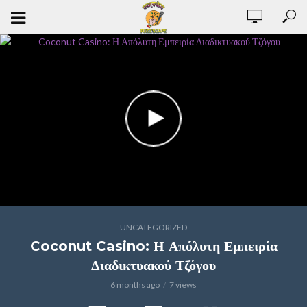
UNCATEGORIZED
Coconut Casino: Η Απόλυτη Εμπειρία
Διαδικτυακού Τζόγου
6 months ago
7 views