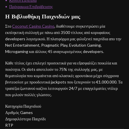
Κινητή Εμπειρία
Πρόγραμμα Επιβράβευσης
Η Βιβλιοθήκη Παιχνιδιών μας
Στο
Coconut Casino Casino
, διαθέτουμε συγκεντρώσει μία
εκπληκτική συλλογή με πάνω από 3500 τίτλους από κορυφαίους
developers λογισμικού. Η πλατφόρμα μας φιλοξενεί παιχνίδια απο την
Net Entertainment, Pragmatic Play, Evolution Gaming,
Microgaming και άλλους 45 αναγνωρισμένους developers.
Κάθε τίτλος έχει επιλεγεί προσεκτικά για να εξασφαλίζει ποικιλία και
ποιότητα. Οι slots αποτελούν το 75% της συλλογής μας, με
θεματολογία που κυμαίνεται από κλασικές φρουτάκια μέχρι σύγχρονα
βιντεοσλοτ με προοδευτικά jackpots που ξεπερνούν το €1.000.000. Τα
τραπέζια ζωντανού καζίνο λειτουργούν 24/7 με επαγγελματίες ντίλερ
που μιλούν πολλές γλώσσες.
Κατηγορία Παιχνιδιού
Αριθμός Games
Δημοφιλέστερο Παιχνίδι
RTP