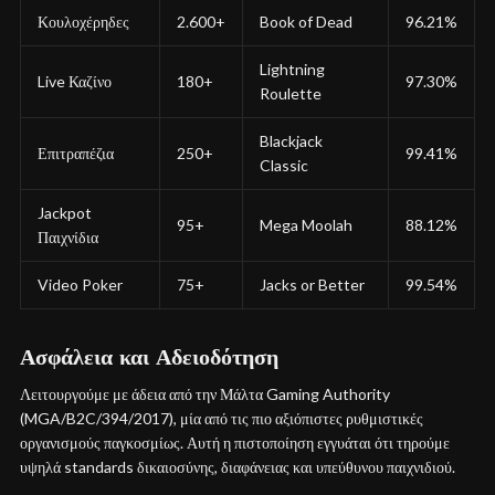
Κουλοχέρηδες
2.600+
Book of Dead
96.21%
Lightning
Live Καζίνο
180+
97.30%
Roulette
Blackjack
Επιτραπέζια
250+
99.41%
Classic
Jackpot
95+
Mega Moolah
88.12%
Παιχνίδια
Video Poker
75+
Jacks or Better
99.54%
Ασφάλεια και Αδειοδότηση
Λειτουργούμε με άδεια από την Μάλτα Gaming Authority
(MGA/B2C/394/2017), μία από τις πιο αξιόπιστες ρυθμιστικές
οργανισμούς παγκοσμίως. Αυτή η πιστοποίηση εγγυάται ότι τηρούμε
υψηλά standards δικαιοσύνης, διαφάνειας και υπεύθυνου παιχνιδιού.