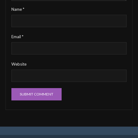
Name
*
Email
*
Website