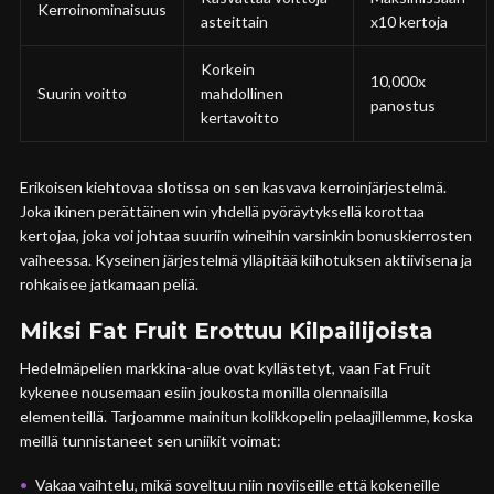
Kerroinominaisuus
asteittain
x10 kertoja
Korkein
10,000x
Suurin voitto
mahdollinen
panostus
kertavoitto
Erikoisen kiehtovaa slotissa on sen kasvava kerroinjärjestelmä.
Joka ikinen perättäinen win yhdellä pyöräytyksellä korottaa
kertojaa, joka voi johtaa suuriin wineihin varsinkin bonuskierrosten
vaiheessa. Kyseinen järjestelmä ylläpitää kiihotuksen aktiivisena ja
rohkaisee jatkamaan peliä.
Miksi Fat Fruit Erottuu Kilpailijoista
Hedelmäpelien markkina-alue ovat kyllästetyt, vaan Fat Fruit
kykenee nousemaan esiin joukosta monilla olennaisilla
elementeillä. Tarjoamme mainitun kolikkopelin pelaajillemme, koska
meillä tunnistaneet sen uniikit voimat:
Vakaa vaihtelu, mikä soveltuu niin noviiseille että kokeneille