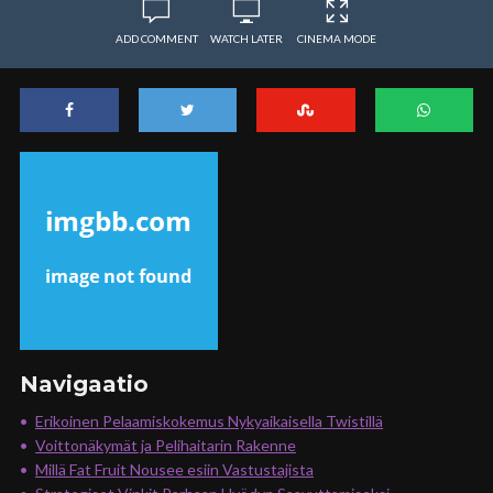
ADD COMMENT
WATCH LATER
CINEMA MODE
Navigaatio
Erikoinen Pelaamiskokemus Nykyaikaisella Twistillä
Voittonäkymät ja Pelihaitarin Rakenne
Millä Fat Fruit Nousee esiin Vastustajista