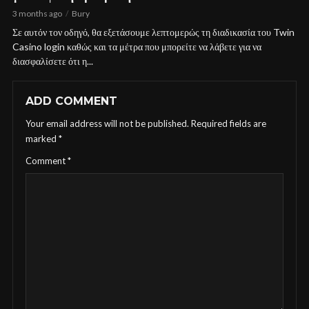
3 months ago
Bury
Σε αυτόν τον οδηγό, θα εξετάσουμε λεπτομερώς τη διαδικασία του Twin
Casino login καθώς και τα μέτρα που μπορείτε να λάβετε για να
διασφαλίσετε ότι η...
ADD COMMENT
Your email address will not be published.
Required fields are
marked
*
Comment
*