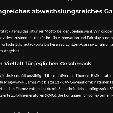
greiches abwechslungsreiches G
tität – genau das ist unser Motto bei der Spielauswahl. Wir kooper
vidern zusammen, die für ihre ihre Innovation und Fairplay reno
r fortschrittliche Jackpots bis heran zu Echtzeit-Casino-Erfahrung
es Angebot.
-Vielfalt für jeglichen Geschmack
liothek enthält unzählige Titel mit diversen Themen, Risikostufe
u Megaways-Games mit bis zu 117.649 Gewinnkombinationen favo
i uns bei Flamez entdeckst du mit Sicherheit dein Lieblingsspiel. 
izierte Zufallsgeneratoren (RNG), die kontinuierlich von externen 