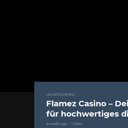
UNCATEGORIZED
Flamez Casino – De
für hochwertiges di
6 months ago
7 views