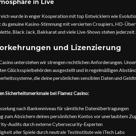
mosphäre in Live
ich wurde in enger Kooperation mit top Entwicklern wie Evoluti
rst du genuine Kasino-Stimmung mit versierten Croupiers, HD-Übe
ulette, Black Jack, Bakkarat und viele Live-Shows stehen jederzeit
vorkehrungen und Lizenzierung
-Casino unterstehen wir strengen rechtlichen Anforderungen. Unser
rten Glücksspielbehörden ausgestellt und in regelmäßigen Abständ
erheitssysteme, die deine persönlichen sensiblen Daten und Geldt
llen Sicherheitsmerkmale bei Flamez Casino:
üsselung nach Bankenniveau für sämtliche Datenübertragungen
ng zum Absichern deines persönlichen Kontos vor unerlaubtem Zug
ity-Audits durch externe Cybersecurity-Experten
igkeit aller Spiele durch neutrale Testinstitute wie iTech Labs