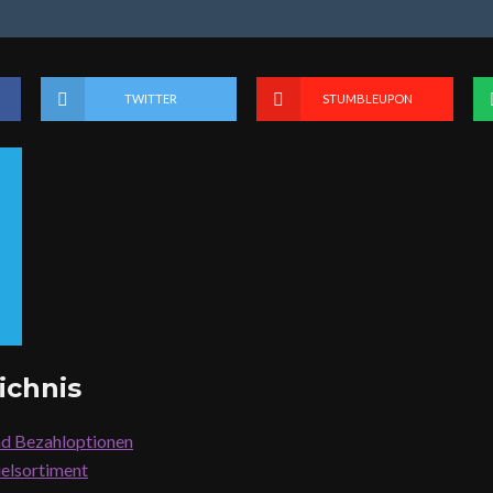
TWITTER
STUMBLEUPON
ichnis
nd Bezahloptionen
ielsortiment