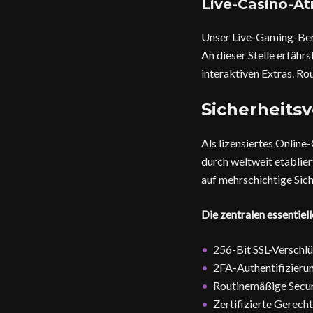
Live-Casino-At
Unser Live-Gaming-Bere
An dieser Stelle erfäh
interaktiven Extras. Ro
Sicherheits
Als lizensiertes Online
durch weltweit etablie
auf mehrschichtige Sich
Die zentralen essentie
256-Bit SSL-Verschl
2FA-Authentifizieru
Routinemäßige Secur
Zertifizierte Gerecht