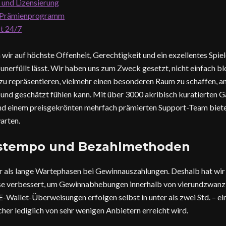
 und Lizensierung
 Prämienprogramm
t 24/7
wir auf höchste Offenheit, Gerechtigkeit und ein exzellentes Spiele
nerfüllt lässt. Wir haben uns zum Zweck gesetzt, nicht einfach bl
 zu repräsentieren, vielmehr einen besonderen Raum zu schaffen, a
und geschätzt fühlen kann. Mit über 3000 akribisch kuratierten 
 einem preisgekrönten mehrfach prämierten Support-Team bieten 
arten.
stempo und Bezahlmethoden
der als lange Wartephasen bei Gewinnauszahlungen. Deshalb hat wir
se verbessert, um Gewinnabhebungen innerhalb von vierundzwanz
E-Wallet-Überweisungen erfolgen selbst in unter als zwei Std. – ein
er lediglich von sehr wenigen Anbietern erreicht wird.