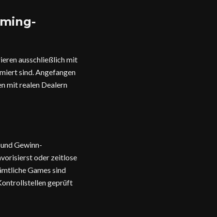
aming-
ieren ausschließlich mit
mmiert sind. Angefangen
en mit realen Dealern
n und Gewinn-
risierst oder zeitlose
Sämtliche Games sind
Kontrollstellen geprüft