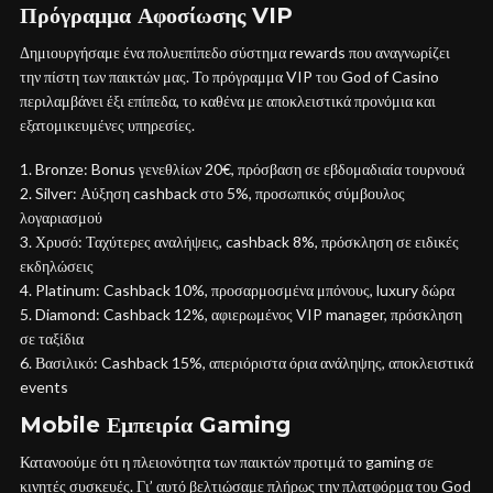
Πρόγραμμα Αφοσίωσης VIP
Δημιουργήσαμε ένα πολυεπίπεδο σύστημα rewards που αναγνωρίζει
την πίστη των παικτών μας. Το πρόγραμμα VIP του God of Casino
περιλαμβάνει έξι επίπεδα, το καθένα με αποκλειστικά προνόμια και
εξατομικευμένες υπηρεσίες.
Bronze: Bonus γενεθλίων 20€, πρόσβαση σε εβδομαδιαία τουρνουά
Silver: Αύξηση cashback στο 5%, προσωπικός σύμβουλος
λογαριασμού
Χρυσό: Ταχύτερες αναλήψεις, cashback 8%, πρόσκληση σε ειδικές
εκδηλώσεις
Platinum: Cashback 10%, προσαρμοσμένα μπόνους, luxury δώρα
Diamond: Cashback 12%, αφιερωμένος VIP manager, πρόσκληση
σε ταξίδια
Βασιλικό: Cashback 15%, απεριόριστα όρια ανάληψης, αποκλειστικά
events
Mobile Εμπειρία Gaming
Κατανοούμε ότι η πλειονότητα των παικτών προτιμά το gaming σε
κινητές συσκευές. Γι’ αυτό βελτιώσαμε πλήρως την πλατφόρμα του God