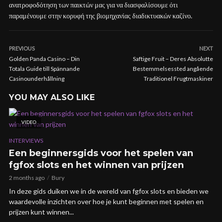
ανατροφοδότηση των παικτών μας για να διασφαλίσουμε ότι
παραμένουμε στην κορυφή της βιομηχανίας διαδικτυακών καζίνο.
PREVIOUS
NEXT
Golden Panda Casino – Din
Saftige Fruit – Deres Absolutte
Totala Guide till Spännande
Bestemmelsessted angående
Casinounderhållning
Traditionel Frugtmaskiner
YOU MAY ALSO LIKE
VIDEO
INTERVIEWS
Een beginnersgids voor het spelen van
fgfox slots en het winnen van prijzen
2 months ago
Bury
In deze gids duiken we in de wereld van fgfox slots en bieden we
waardevolle inzichten over hoe je kunt beginnen met spelen en
prijzen kunt winnen...