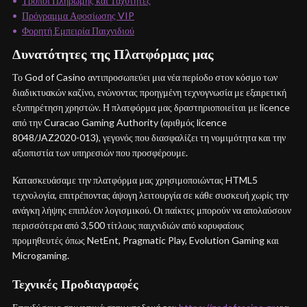
Τρόποι Πληρωμής και Ταχύτητες
Πρόγραμμα Αφοσίωσης VIP
Φορητή Εμπειρία Παιχνιδιού
Δυνατότητες της Πλατφόρμας μας
Το God of Casino αντιπροσωπεύει μια νέα περίοδο στον κόσμο των
διαδικτυακών καζίνο, ενώνοντας προηγμένη τεχνογνωσία με εξαιρετική
εξυπηρέτηση χρηστών. Η πλατφόρμα μας δραστηριοποιείται με licence
από την Curacao Gaming Authority (αριθμός licence
8048/JAZ2020-013), γεγονός που διασφαλίζει τη νομιμότητα και την
αξιοπιστία των υπηρεσιών που προσφέρουμε.
Κατασκευάσαμε την πλατφόρμα μας χρησιμοποιώντας HTML5
τεχνολογία, επιτρέποντας άψογη λειτουργία σε κάθε συσκευή χωρίς την
ανάγκη λήψης επιπλέον λογισμικού. Οι παίκτες μπορούν να απολαύσουν
περισσότερα από 3,500 τίτλους παιχνιδιών από κορυφαίους
προμηθευτές όπως NetEnt, Pragmatic Play, Evolution Gaming και
Microgaming.
Τεχνικές Προδιαγραφές