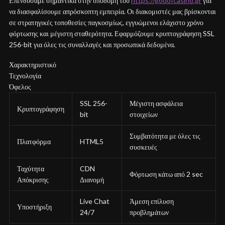
Επενδύσαμε σημαντικά στην υποδομή του
https://godofcasino.gr
για
να διασφαλίσουμε απρόσκοπτη εμπειρία. Οι διακομιστές μας βρίσκονται
σε στρατηγικές τοποθεσίες παγκοσμίως, εγγυώμενοι ελάχιστο χρόνο
φόρτωσης και μέγιστη σταθερότητα. Εφαρμόζουμε κρυπτογράφηση SSL
256-bit για όλες τις συναλλαγές και προσωπικά δεδομένα.
Χαρακτηριστικό
Τεχνολογία
Όφελος
SSL 256-
Μέγιστη ασφάλεια
Κρυπτογράφηση
bit
στοιχείων
Συμβατότητα με όλες τις
Πλατφόρμα
HTML5
συσκευές
Ταχύτητα
CDN
Φόρτωση κάτω από 2 sec
Απόκρισης
Διανομή
Live Chat
Άμεση επίλυση
Υποστήριξη
24/7
προβλημάτων