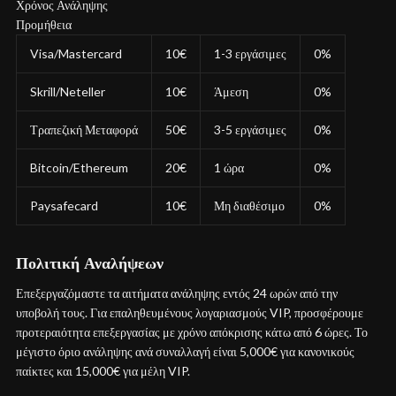
Χρόνος Ανάληψης
Προμήθεια
Visa/Mastercard
10€
1-3 εργάσιμες
0%
Skrill/Neteller
10€
Άμεση
0%
Τραπεζική Μεταφορά
50€
3-5 εργάσιμες
0%
Bitcoin/Ethereum
20€
1 ώρα
0%
Paysafecard
10€
Μη διαθέσιμο
0%
Πολιτική Αναλήψεων
Επεξεργαζόμαστε τα αιτήματα ανάληψης εντός 24 ωρών από την
υποβολή τους. Για επαληθευμένους λογαριασμούς VIP, προσφέρουμε
προτεραιότητα επεξεργασίας με χρόνο απόκρισης κάτω από 6 ώρες. Το
μέγιστο όριο ανάληψης ανά συναλλαγή είναι 5,000€ για κανονικούς
παίκτες και 15,000€ για μέλη VIP.