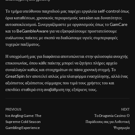
Το τμήμα υπεύθυνου παιχνιδιού μας παρέχει εργαλεία self-control όπως
όρια καταθέσεων, χρονικούς περιορισμούς session και δυνατότητες
αυτοαποκλεισμού. Συνεργαζόμαστε με οργανισμούς όπως το GamCare
και το BeGambleAware για να εξασφαλίσουμε προστατεύσουμε
ευάλωτους παίκτες με σκοπό να διαδώσουμε υγιείς συμπεριφορές
τυχερών παιξίματος.
Η υποχρέωσή μας για διαφάνεια αποτυπώνεται στην φιλοσοφία ανοιχτής
επικοινωνίας, όπου κάθε παίκτης μπορεί να ζητήσει πλήρες αρχείο
συναλλαγών καθώς και στοιχημάτων σε πάσα χρονική στιγμή. Το
GreatSpin δεν αποτελεί απλώς μία πλατφόρμα ενασχόλησης, αλλά ένας
αξιόπιστος αξιόπιστος σύμμαχος που τιμά τους χρήστες του και
επενδύει σταθερά στη αναβάθμιση της εξπίριενς τους.
PREVIOUS
NEXT
Ice Angling Game: The
Τo Dragonia Casino: Ο
Supreme Cold Season
Παράδεισος σας για Αυθεντική
Gambling Experience
Ψυχαγωγία