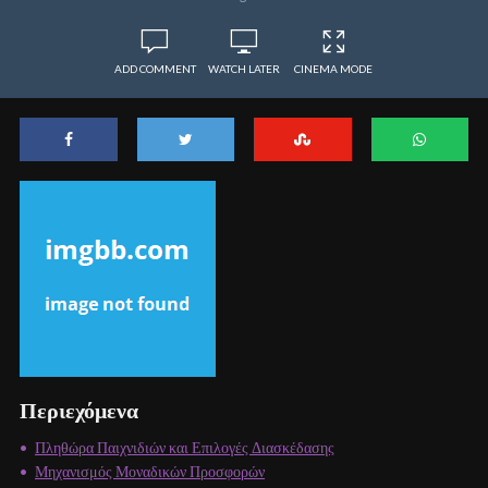
ADD COMMENT
WATCH LATER
CINEMA MODE
Περιεχόμενα
Πληθώρα Παιχνιδιών και Επιλογές Διασκέδασης
Μηχανισμός Μοναδικών Προσφορών