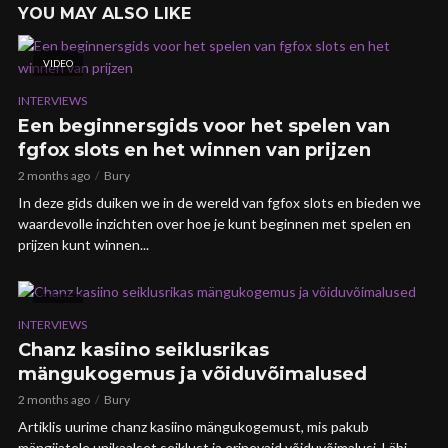
YOU MAY ALSO LIKE
VIDEO
INTERVIEWS
Een beginnersgids voor het spelen van
fgfox slots en het winnen van prijzen
2 months ago
Bury
In deze gids duiken we in de wereld van fgfox slots en bieden we
waardevolle inzichten over hoe je kunt beginnen met spelen en
prijzen kunt winnen...
VIDEO
INTERVIEWS
Chanz kasiino seiklusrikas
mängukogemus ja võiduvõimalused
2 months ago
Bury
Artiklis uurime chanz kasiino mängukogemust, mis pakub
mängijatele unikaalset seiklust ja erinevaid võiduvõimalusi. Läbi