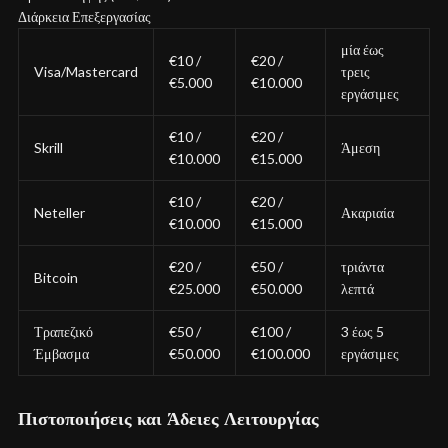
Διάρκεια Επεξεργασίας
μία έως
€10 /
€20 /
Visa/Mastercard
τρεις
€5.000
€10.000
εργάσιμες
€10 /
€20 /
Skrill
Άμεση
€10.000
€15.000
€10 /
€20 /
Neteller
Ακαριαία
€10.000
€15.000
€20 /
€50 /
τριάντα
Bitcoin
€25.000
€50.000
λεπτά
Τραπεζικό
€50 /
€100 /
3 έως 5
Έμβασμα
€50.000
€100.000
εργάσιμες
Πιστοποιήσεις και Άδειες Λειτουργίας