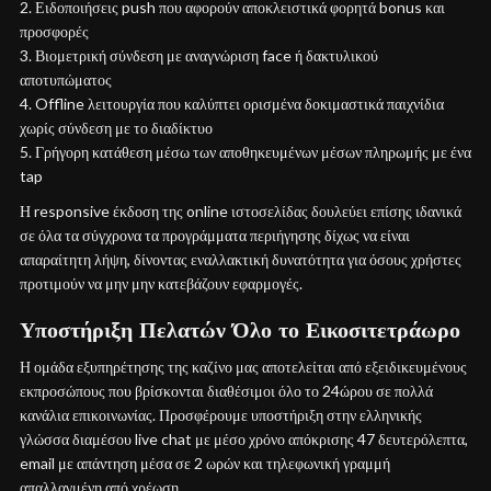
Ειδοποιήσεις push που αφορούν αποκλειστικά φορητά bonus και
προσφορές
Βιομετρική σύνδεση με αναγνώριση face ή δακτυλικού
αποτυπώματος
Offline λειτουργία που καλύπτει ορισμένα δοκιμαστικά παιχνίδια
χωρίς σύνδεση με το διαδίκτυο
Γρήγορη κατάθεση μέσω των αποθηκευμένων μέσων πληρωμής με ένα
tap
Η responsive έκδοση της online ιστοσελίδας δουλεύει επίσης ιδανικά
σε όλα τα σύγχρονα τα προγράμματα περιήγησης δίχως να είναι
απαραίτητη λήψη, δίνοντας εναλλακτική δυνατότητα για όσους χρήστες
προτιμούν να μην μην κατεβάζουν εφαρμογές.
Υποστήριξη Πελατών Όλο το Εικοσιτετράωρο
Η ομάδα εξυπηρέτησης της καζίνο μας αποτελείται από εξειδικευμένους
εκπροσώπους που βρίσκονται διαθέσιμοι όλο το 24ώρου σε πολλά
κανάλια επικοινωνίας. Προσφέρουμε υποστήριξη στην ελληνικής
γλώσσα διαμέσου live chat με μέσο χρόνο απόκρισης 47 δευτερόλεπτα,
email με απάντηση μέσα σε 2 ωρών και τηλεφωνική γραμμή
απαλλαγμένη από χρέωση.