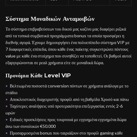
Σύστημα Μοναδικών Ανταμοιβών
Το σύστημα επιβραβεύσεων του δικού μας καζίνο μας διαφέρει ριζικά
από τα τυπικά συμβατικά προγράμματα bonus τα οποία προσφέρει η
διεθνής αγορά. Έχουμε δημιουργήσει ένα πολυεπίπεδο σύστημα VIP με
7 διαφορετικές επίπεδα, όπου κάθε ένας παίκτης συγκεντρώνει πόντους
value με κάθε ένα στοίχημα που συνηθίζει να τοποθετεί. Οι βαθμοί αυτοί
εξαργυρώνονται σε ρεαλ χρήματα είτε σε μοναδικά δώρα.
Προνόμια Κάθε Level VIP
Βελτιωμένα ποσοστά conversion πόντων σε χρήματα ανάλογα με το
στάδιο
Αποκλειστικός διαχειριστής προφίλ από τη βαθμίδα Χρυσό και πάνω
Ταχύτερες αναλήψεις υπό προτεραιότητα επεξεργασίας εντός 2-6
ωρών
Ειδικές προσκλήσεις προς τουρνουά με εγγυημένα εγγυημένα δώρα
άνω των συνολικών €50.000
Προσαρμοσμένα bonus που ταιριάζουν στο προφίλ gaming κάθε