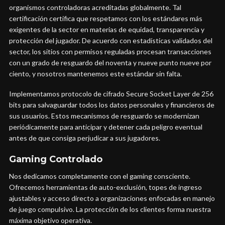
organismos controladoras acreditadas globalmente. Tal
certificación certifica que respetamos con los estándares más
exigentes de la sector en materias de equidad, transparencia y
protección del jugador. De acuerdo con estadísticas validados del
sector, los sitios con permisos reguladas procesan transacciones
con un grado de resguardo del noventa y nueve punto nueve por
ciento, y nosotros mantenemos este estándar sin falta.
Implementamos protocolo de cifrado Secure Socket Layer de 256
bits para salvaguardar todos los datos personales y financieros de
sus usuarios. Estos mecanismos de resguardo se modernizan
periódicamente para anticipar y detener cada peligro eventual
antes de que consiga perjudicar a sus jugadores.
Gaming Controlado
Nos dedicamos completamente con el gaming consciente.
Ofrecemos herramientas de auto-exclusión, topes de ingreso
ajustables y acceso directo a organizaciones enfocadas en manejo
de juego compulsivo. La protección de los clientes forma nuestra
máxima objetivo operativa.