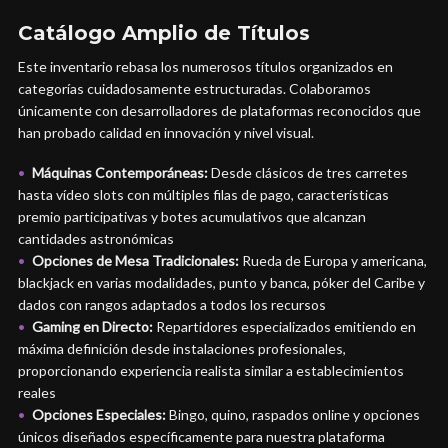
Catálogo Amplio de Títulos
Este inventario rebasa los numerosos títulos organizados en
categorías cuidadosamente estructuradas. Colaboramos
únicamente con desarrolladores de plataformas reconocidos que
han probado calidad en innovación y nivel visual.
Máquinas Contemporáneas:
Desde clásicos de tres carretes
hasta vídeo slots con múltiples filas de pago, características
premio participativas y botes acumulativos que alcanzan
cantidades astronómicas
Opciones de Mesa Tradicionales:
Rueda de Europa y americana,
blackjack en varias modalidades, punto y banca, póker del Caribe y
dados con rangos adaptados a todos los recursos
Gaming en Directo:
Repartidores especializados emitiendo en
máxima definición desde instalaciones profesionales,
proporcionando experiencia realista similar a establecimientos
reales
Opciones Especiales:
Bingo, quino, raspados online y opciones
únicos diseñados específicamente para nuestra plataforma