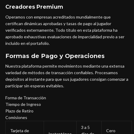
Creadores Premium
Operamos con empresas acreditados mundialmente que
certifican dinámicas aprobadas y tasas de pago al jugador
verificados externamente. Todo título en esta plataforma ha
aprobado exhaustivas evaluaciones de imparcialidad previo a ser
incluido en el portafolio.
Formas de Pago y Operaciones
Nuestra plataforma permite movimientos mediante una extensa
variedad de métodos de transacción confiables. Procesamos
depósitos al instante para que sus jugadores consigan comenzar a
participar sin esperas evitables.
Forma de Transacción
Tiempo de Ingreso
Plazo de Retiro
Comisiones
3 a 5
Tarjeta de
Cero
Instantáneo
días de