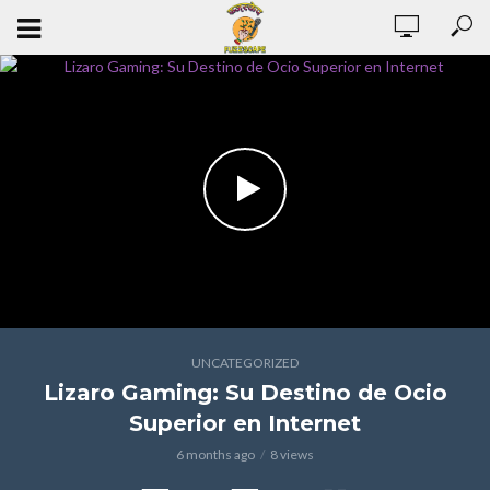
UNCATEGORIZED
Lizaro Gaming: Su Destino de Ocio
Superior en Internet
6 months ago
8 views