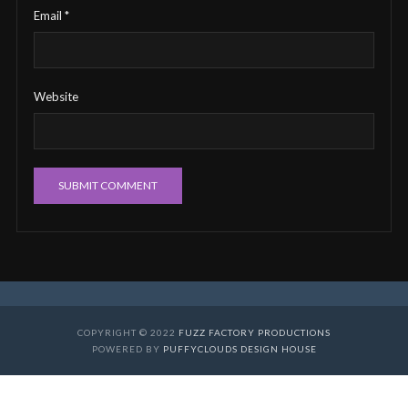
Email
*
Website
COPYRIGHT © 2022
FUZZ FACTORY PRODUCTIONS
POWERED BY
PUFFYCLOUDS DESIGN HOUSE