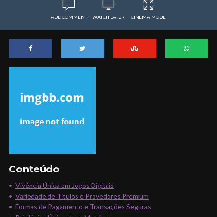
ADD COMMENT
WATCH LATER
CINEMA MODE
Conteúdo
Vivência Única em Jogos Digitais
Variedade de Títulos e Provedores Premium
Formas de Pagamento e Transações Seguras