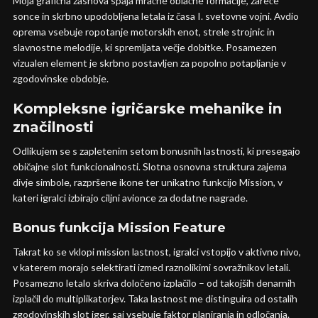
Moja grafična zasnova spaja mračne oblačne formacije, žareče
sonce in skrbno upodobljena letala iz časa I. svetovne vojni. Avdio
oprema vsebuje ropotanje motorskih enot, strele strojnic in
slavnostne melodije, ki spremljata večje dobitke. Posamezen
vizualen element je skrbno postavljen za popolno potapljanje v
zgodovinske obdobje.
Kompleksne igričarske mehanike in
značilnosti
Odlikujem se s zapletenim setom bonusnih lastnosti, ki presegajo
običajne slot funkcionalnosti. Slotna osnovna struktura zajema
divje simbole, razpršene ikone ter unikatno funkcijo Mission, v
kateri igralci izbirajo ciljni avionce za dodatne nagrade.
Bonus funkcija Mission Feature
Takrat ko se vklopi mission lastnost, igralci vstopijo v aktivno nivo,
v katerem morajo selektirati izmed raznolikimi sovražnikov letali.
Posamezno letalo skriva določeno izplačilo – od takojših denarnih
izplačil do multiplikatorjev. Taka lastnost me distinguira od ostalih
zgodovinskih slot iger, saj vsebuje faktor planiranja in odločanja.