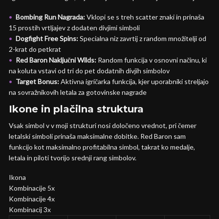
Bombing Run Nagrada:
Vklopi se s treh scatter znaki in prinaša
15 prostih vrtljajev z dodaten divjimi simboli
Dogfight Free Spins:
Specialna niz zavrtij z random množitelji od
2-krat do petkrat
Red Baron Naključni Wilds:
Random funkcija v osnovni načinu, ki
na koluta vstavi od tri do pet dodatnih divjih simbolov
Target Bonus:
Aktivna igričarka funkcija, kjer uporabniki streljajo
na sovražnikovih letala za gotovinske nagrade
Ikone in plačilna struktura
Vsak simbol v v moji strukturi nosi določeno vrednot, pri čemer
letalski simboli prinaša maksimalne dobitke. Red Baron sam
funkcijo kot maksimalno profitabilna simbol, takrat ko medalje,
letala in piloti tvorijo srednji rang simbolov.
Ikona
Kombinacije 5x
Kombinacije 4x
Kombinacij 3x