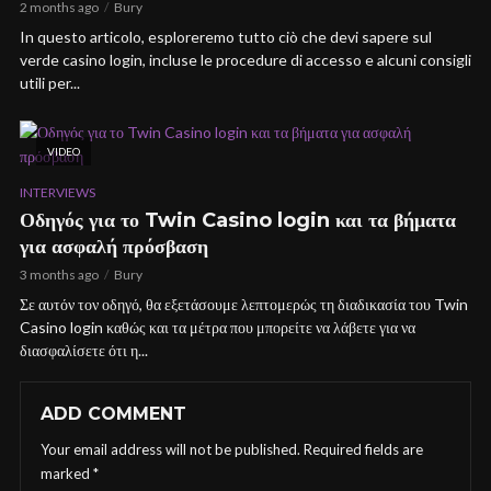
2 months ago
Bury
In questo articolo, esploreremo tutto ciò che devi sapere sul
verde casino login, incluse le procedure di accesso e alcuni consigli
utili per...
VIDEO
INTERVIEWS
Οδηγός για το Twin Casino login και τα βήματα
για ασφαλή πρόσβαση
3 months ago
Bury
Σε αυτόν τον οδηγό, θα εξετάσουμε λεπτομερώς τη διαδικασία του Twin
Casino login καθώς και τα μέτρα που μπορείτε να λάβετε για να
διασφαλίσετε ότι η...
ADD COMMENT
Your email address will not be published.
Required fields are
marked
*