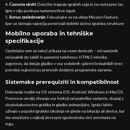
Časovna okviri:
Določite trajanje igralnih seja in ne raztezate čas
igre v cilju poskusa nadomestitve izgub
Bonus zasledovanje:
Fokusirajte se na vklop Mission Feature,
kjer se skrivajo največja potenciali dobitki slotno igralska strukture
Mobilno uporaba in tehniške
specifikacije
Optimizira sem za tekoč prikaza na vsem deviceih – od namiznih
računalnik do tablič in pametni telefonov. HTML5 tehnika
zagotovo, da deluje gladko v vsa sodobnih spletni brskalnikih brez
potrebe nujnosti po prenosih dodatno programske opreme.
Sistemske prerequiziti in kompatibilnost
Delovanje nudim na OS sistema iOS, Android, Windows in MacOS.
Prenosna verzija ohranja vsa funkcij računalniške variante, skupaj z
visokokakovostno grafika in gladko animacijsko. Igralci lahko
uživajo v popolni igralsko izkušnja ne glede na lokacijo ali device, kar
me umeščata v najbolj dostopni zgodovinska slot avtomate na
trgu.