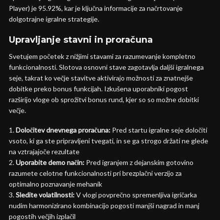
Player) je 95.92%, kar je ključna informacije za načrtovanje
dolgotrajne igralne strategije.
Upravljanje stavni in proračuna
Svetujem početek z nižjimi stavami za razumevanje kompletno
funkcionalnosti. Slotova osnovni stave zagotavlja daljši igralnega
seje, takrat ko večje stavitve aktivirajo možnosti za znatnejše
dobitke preko bonus funkcijah. Izkušena uporabniki pogost
razširijo vloge ob sprožitvi bonus rund, kjer so so možne dobitki
večje.
Določitev dnevnega proračuna:
Pred startu igralne seje določiti
vsoto, ki ga ste pripravljeni tvegati, in se ga strogo držati ne glede
na vztrajajoče rezultate
Uporabite demo način:
Pred igranjem z dejanskim gotovino
razumete celotne funkcionalnosti pri brezplačni verzijo za
optimalno poznavanje mehanik
Sledite volatilnosti:
V vlogi povprečno spremenljiva igričarka
nudim harmonizirano kombinacijo pogosti manjši nagrad in manj
pogostih večjih izplačil