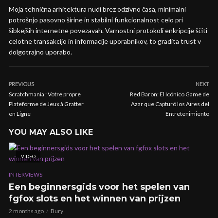
Moja tehnična arhitektura nudi brez odzivno časa, minimalni
potrošnjo pasovno širine in stabilni funkcionalnost celo pri
šibkejših internetne povezavah. Varnostni protokoli enkripcije ščiti
celotne transakcijo in informacije uporabnikov, to gradita trust v
dolgotrajno uporabo.
PREVIOUS
NEXT
Scratchmania : Votre propre
Red Baron: El Icónico Game de
Plateforme de Jeux à Gratter
Azar que Capturó los Aires del
en Ligne
Entretenimiento
YOU MAY ALSO LIKE
VIDEO
INTERVIEWS
Een beginnersgids voor het spelen van
fgfox slots en het winnen van prijzen
2 months ago
Bury