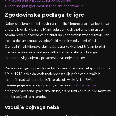
Preizkušene pristopi za najboljše zmage
Mobilne prilagodljivost in tehniške specifikacije
Zgodovinska podlaga te igre
Kakor slot igra sem bil razvit na temelju izjemno znanega lovskega
pilota v kroniki – barona Manfreda von Richthofena, ki je uspel
tekom prvo svetovno vojno zbral 80 verificiranih zmag v zraku, kar
določa dokumentiran zgodovinski mejnik med vsemi piloti
Centralnih sil. Njegova slavna škrlatna Fokker Dr.I triplan je zdaj
postala simbol za letalskega odličnosti in hrabrosti, ki ki ga
dandanes vključujem v posamezno vrtenje kolutov.
Razvijalci so igro opremili z avtentičnimi vizualnimi detajli iz obdobja
1914-1918, tako da vsak znak predstavlja pripoved o zračnih
dvobojih nad zahodne bojišči. Igralci ob vsaki igri doživijo
vznemirjenje zračnih spopadov, sočasno ko
Red Baron live
omogoča privlačno igralniško izkušnjo s petimi koluti in 243 možnimi
kombinacijami za nagrado.
Vzdušje bojnega neba