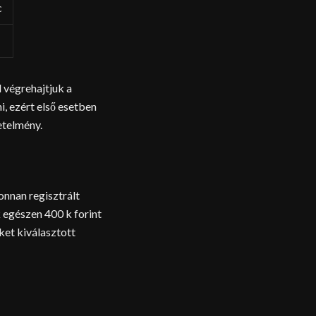
c
 végrehajtjuk a
, ezért első esetben
etelmény.
nnan regisztrált
 egészen 400 k forint
ket kiválasztott