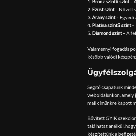
Bronz szintű szint
– A
Ezüst szint
– Növelt v
Arany szint
– Egyedi 
Platina szintű szint
– 
Diamond szint
– A fe
Valamennyi fogadás pon
később valódi készpénz
Ügyfélszolg
Segítő csapatunk minden
weboldalunkon, amely j
mail címünkre kapott m
Bővített GYIK szekción
találhatsz anélkül, ho
készítettünk a befizet