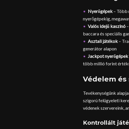
Nyerőgépek
– Több 
nyerőgépekig, megaway
Valós idejű kaszinó
–
baccara és speciális g
Asztali játékok
– Tra
generátor alapon
Jackpot nyerőgépek
több millió forint érté
Védelem és 
Tevékenységünk alapja 
szigorú felügyeleti ker
védenek szervereink, am
Kontrollált já