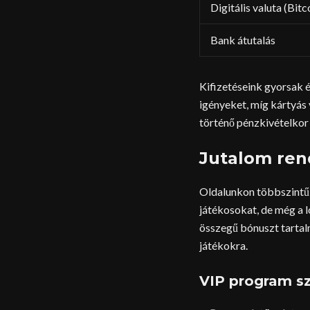
Digitális valuta (Bit
Bank átutalás
Kifizetéseink gyorsak 
igényeket, míg kártyás
történő pénzkivételkor
Jutalom re
Oldalunkon többszintű 
játékosokat, de még a 
összegű bónuszt tartalm
játékokra.
VIP program sz