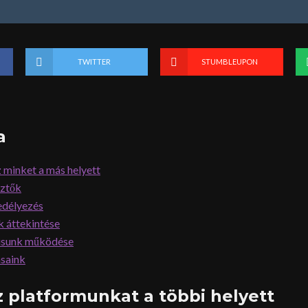
TWITTER
STUMBLEUPON
a
 minket a más helyett
sztők
edélyezés
k áttekintése
usunk működése
saink
z platformunkat a többi helyett