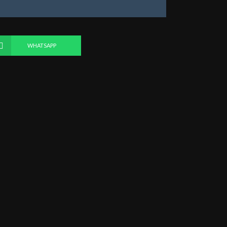
WHATSAPP