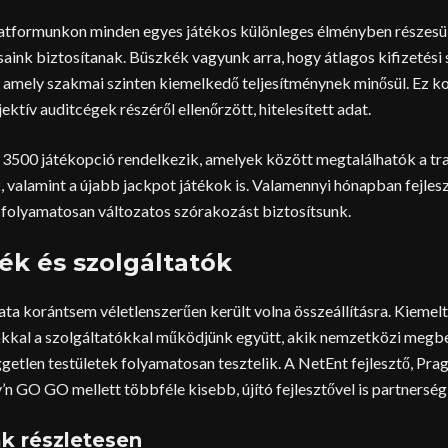
atformunkon minden egyes játékos különleges élményben részesü
ink biztosítanak. Büszkék vagyunk arra, hogy átlagos kifizetési
 amely szakmai szinten kiemelkedő teljesítménynek minősül. Ez 
ektív auditcégek részéről ellenőrzött, hitelesített adat.
3500 játékopció rendelkezik, amelyek között megtalálhatók a tra
k, valamint a újabb jackpot játékok is. Valamennyi hónapban fejles
l folyamatosan változatos szórakozást biztosítsunk.
ék és szolgáltatók
ta korántsem véletlenszerűen került volna összeállításra. Kiemel
zokkal a szolgáltatókkal működjünk együtt, akik nemzetközi meg
getlen testületek folyamatosan tesztelik. A NetEnt fejlesztő, Prag
 GO GO mellett többféle kisebb, újító fejlesztővel is partnerség
k részletesen