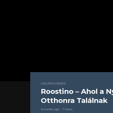
UNCATEGORIZED
Roostino – Ahol a 
Otthonra Találnak
6 months ago
7 views