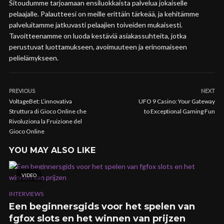
Sitoudumme tarjoamaan ensiluokkaista palvelua jokaiselle
pelaajalle. Palautteesi on meille erittäin tärkeää, ja kehitämme
palveluitamme jatkuvasti pelaajien toiveiden mukaisesti.
Tavoitteenamme on luoda kestäviä asiakassuhteita, jotka
perustuvat luottamukseen, avoimuuteen ja erinomaiseen
pelielämykseen.
PREVIOUS
NEXT
VoltageBet: L’innovativa
UFO 9 Casino: Your Gateway
Struttura di Gioco Online che
to Exceptional Gaming Fun
Rivoluziona la Fruizione del
Gioco Online
YOU MAY ALSO LIKE
VIDEO
INTERVIEWS
Een beginnersgids voor het spelen van
fgfox slots en het winnen van prijzen