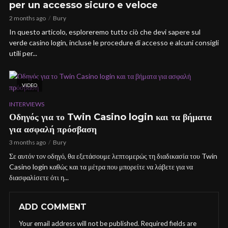
per un accesso sicuro e veloce
2 months ago
Bury
In questo articolo, esploreremo tutto ciò che devi sapere sul
verde casino login, incluse le procedure di accesso e alcuni consigli
utili per...
VIDEO
INTERVIEWS
Οδηγός για το Twin Casino login και τα βήματα
για ασφαλή πρόσβαση
3 months ago
Bury
Σε αυτόν τον οδηγό, θα εξετάσουμε λεπτομερώς τη διαδικασία του Twin
Casino login καθώς και τα μέτρα που μπορείτε να λάβετε για να
διασφαλίσετε ότι η...
ADD COMMENT
Your email address will not be published.
Required fields are