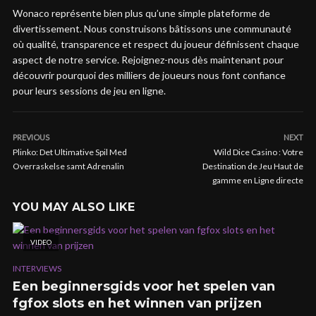
Wonaco représente bien plus qu’une simple plateforme de
divertissement. Nous construisons bâtissons une communauté
où qualité, transparence et respect du joueur définissent chaque
aspect de notre service. Rejoignez-nous dès maintenant pour
découvrir pourquoi des milliers de joueurs nous font confiance
pour leurs sessions de jeu en ligne.
PREVIOUS
NEXT
Plinko: Det Ultimative Spil Med
Wild Dice Casino : Votre
Overraskelse samt Adrenalin
Destination de Jeu Haut de
gamme en Ligne directe
YOU MAY ALSO LIKE
VIDEO
INTERVIEWS
Een beginnersgids voor het spelen van
fgfox slots en het winnen van prijzen