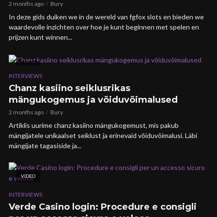
2 months ago
Bury
In deze gids duiken we in de wereld van fgfox slots en bieden we
waardevolle inzichten over hoe je kunt beginnen met spelen en
prijzen kunt winnen...
VIDEO
INTERVIEWS
Chanz kasiino seiklusrikas
mängukogemus ja võiduvõimalused
2 months ago
Bury
Artiklis uurime chanz kasiino mängukogemust, mis pakub
mängijatele unikaalset seiklust ja erinevaid võiduvõimalusi. Läbi
mängijate tagasiside ja...
VIDEO
INTERVIEWS
Verde Casino login: Procedure e consigli