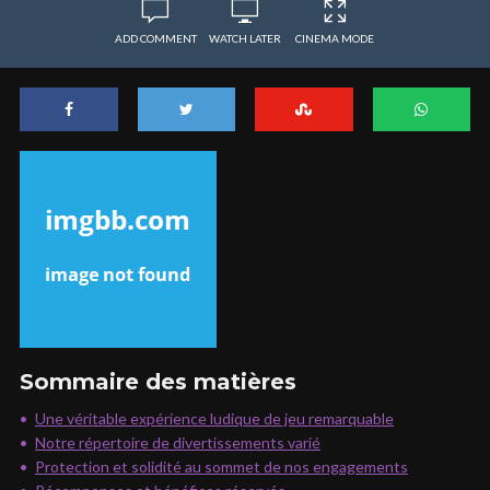
ADD COMMENT
WATCH LATER
CINEMA MODE
Sommaire des matières
Une véritable expérience ludique de jeu remarquable
Notre répertoire de divertissements varié
Protection et solidité au sommet de nos engagements