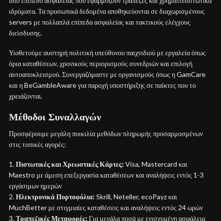
ίδιο επίπεδο ασφάλειας που εφαρμόζουν τράπεζες και χρηματοπιστωτικά
ιδρύματα. Τα προσωπικά δεδομένα αποθηκεύονται σε διαχωρισμένους
servers με πολλαπλά επίπεδα ασφαλείας και τακτικούς ελέγχους
διείσδυσης.
Υιοθετούμε αυστηρή πολιτική υπεύθυνου παιχνιδιού με εργαλεία όπως
όρια καταθέσεων, χρονικούς περιορισμούς συνεδριών και επιλογή
αυτοαποκλεισμού. Συνεργαζόμαστε με οργανισμούς όπως η GamCare
και η BeGambleAware για παροχή υποστήριξης σε παίκτες που το
χρειάζονται.
Μέθοδοι Συναλλαγών
Προσφέρουμε μεγάλη ποικιλία μεθόδων πληρωμής προσαρμοσμένων
στις τοπικές αγορές:
Πιστωτικές και Χρεωστικές Κάρτες:
Visa, Mastercard και
Maestro με άμεση επεξεργασία καταθέσεων και αναλήψεις εντός 1-3
εργάσιμων ημερών
Ηλεκτρονικά Πορτοφόλια:
Skrill, Neteller, ecoPayz και
MuchBetter με στιγμιαίες καταθέσεις και αναλήψεις εντός 24 ωρών
Τραπεζικές Μεταφορές:
Για μεγάλα ποσά με ενισχυμένη ασφάλεια