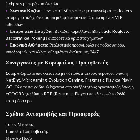
jackpots με τεράστια έπαθλα
Ζωντανό Καζίνο:
Πάνω από 150 τραπέζια με επαγγελματίες dealers
σε πραγματικό χρόνο, συμπεριλαμβανομένων εξειδικευμένων VIP
αιθουσών
Επιτραπέζια Παιχνίδια:
Δεκάδες παραλλαγές Blackjack, Roulette,
Baccarat και Poker με διαφορετικά όρια στοιχημάτων
Εικονικά Αθλήματα:
Ρεαλιστικές προσομοιώσεις ποδοσφαίρου,
ιπποδρομιών και άλλων αθλημάτων διαθέσιμες 24/7
Συνεργασίες με Κορυφαίους Προμηθευτές
Συνεργαζόμαστε αποκλειστικά με αδειοδοτημένους παρόχους όπως η
NetEnt, Microgaming, Evolution Gaming, Pragmatic Play και Play’n
GO. Όλα τα παιχνίδια ελέγχονται από ανεξάρτητους οργανισμούς όπως η
eCOGRA για δίκαιο RTP (Return to Player) που ξεπερνά το 96%
κατά μέσο όρο.
Σχέδια Ανταμοιβής και Προσφορές
Τύπος Μπόνους
Ποσοστό Επιβράβευσης
Μέγιστο Ποσό