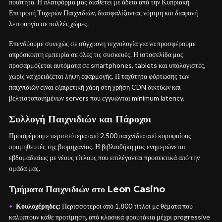
ποιότητα. Η πλατφόρμα μας διαθέτει με άδεια από την Κυπριακή
Επιτροπή Τυχερών Παιχνιδιών, διασφαλίζοντας νόμιμη και διαφανή
λειτουργία σε πολλές χώρες.
Επενδύουμε συνεχώς σε σύγχρονη τεχνολογία για να προσφέρουμε
απρόσκοπτη εμπειρία σε όλες τις συσκευές. Η ιστοσελίδα μας
προσαρμόζεται αυτόματα σε smartphones, tablets και υπολογιστές,
χωρίς να χρειάζεται λήψη εφαρμογής. Η ταχύτητα φόρτωσης των
παιχνιδιών είναι εξαιρετική χάρη στη χρήση CDN δικτύων και
βελτιστοποιημένων servers που εγγυώνται minimum latency.
Συλλογή Παιχνιδιών και Πάροχοι
Προσφέρουμε περισσότερα από 2.500 παιχνίδια από κορυφαίους
προμηθευτές της βιομηχανίας. Η βιβλιοθήκη μας ενημερώνεται
εβδομαδιαίως με νέους τίτλους που επιλέγονται προσεκτικά από την
ομάδα μας.
Τμήματα Παιχνιδιών στο Leon Casino
Κουλοχέρηδες:
Περισσότεροι από 1.800 τίτλοι με θέματα που
καλύπτουν κάθε προτίμηση, από κλασικά φρουτάκια μέχρι progressive