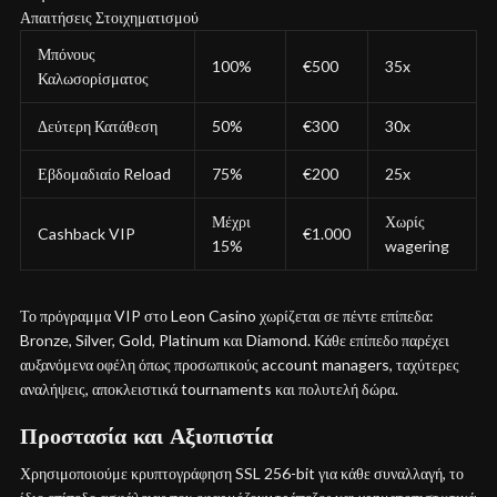
Απαιτήσεις Στοιχηματισμού
Μπόνους
100%
€500
35x
Καλωσορίσματος
Δεύτερη Κατάθεση
50%
€300
30x
Εβδομαδιαίο Reload
75%
€200
25x
Μέχρι
Χωρίς
Cashback VIP
€1.000
15%
wagering
Το πρόγραμμα VIP στο Leon Casino χωρίζεται σε πέντε επίπεδα:
Bronze, Silver, Gold, Platinum και Diamond. Κάθε επίπεδο παρέχει
αυξανόμενα οφέλη όπως προσωπικούς account managers, ταχύτερες
αναλήψεις, αποκλειστικά tournaments και πολυτελή δώρα.
Προστασία και Αξιοπιστία
Χρησιμοποιούμε κρυπτογράφηση SSL 256-bit για κάθε συναλλαγή, το