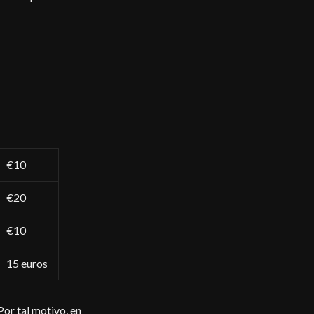
€10
€20
€10
15 euros
or tal motivo, en