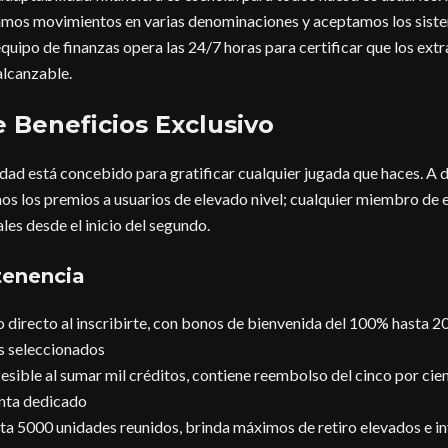
amos movimientos en varias denominaciones y aceptamos los sist
equipo de finanzas opera las 24/7 horas para certificar que los ext
alcanzable.
 Beneficios Exclusivo
dad está concebido para gratificar cualquier jugada que haces. A 
os los premios a usuarios de elevado nivel; cualquier miembro de
ales desde el inicio del segundo.
tenencia
directo al inscribirte, con bonos de bienvenida del 100% hasta 2
as seleccionados
sible al sumar mil créditos, contiene reembolso del cinco por cie
nta dedicado
a 5000 unidades reunidos, brinda máximos de retiro elevados e in