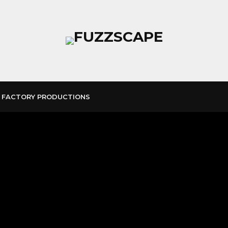
 FACTORY PRODUCTIONS