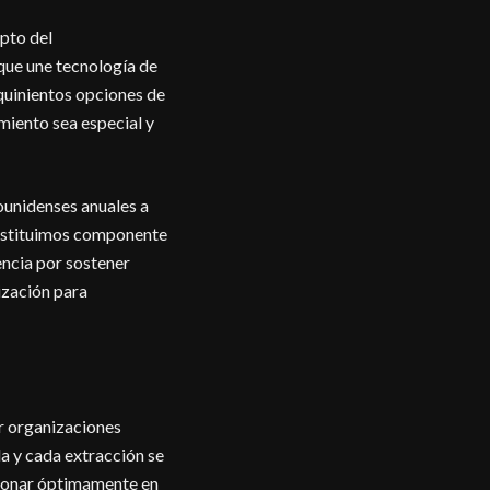
pto del
que une tecnología de
 quinientos opciones de
miento sea especial y
ounidenses anuales a
onstituimos componente
encia por sostener
ización para
or organizaciones
da y cada extracción se
cionar óptimamente en