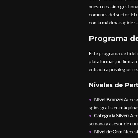
nuestro casino gestion
comunes del sector. El 
con la máxima rapidez 
Programa de
Este programa de fideli
plataformas, no limitam
entrada a privilegios re
Niveles de Per
Nivel Bronze:
Acceso 
spins gratis en máquin
Categoría Silver:
Acce
semana y asesor de cue
Nivel de Oro:
Necesit