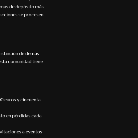
emas de depósito más
racciones se procesen
distinción de demás
 esta comunidad tiene
00 euros y cincuenta
nto en pérdidas cada
vitaciones a eventos