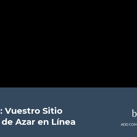
 Vuestro Sitio
 de Azar en Línea
ADD CO