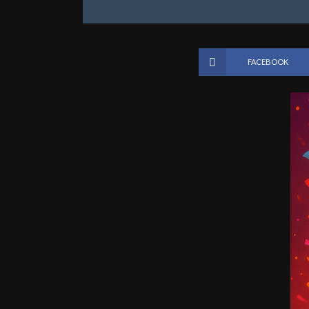
FACEBOOK