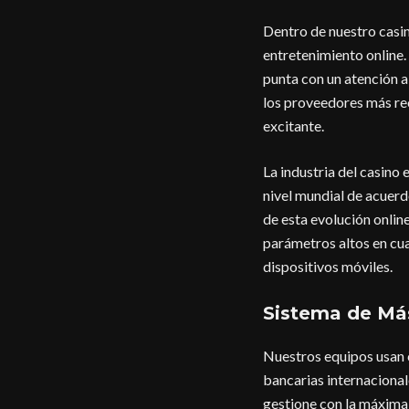
Dentro de nuestro casi
entretenimiento online.
punta con un atención a
los proveedores más rec
excitante.
La industria del casino
nivel mundial de acuer
de esta evolución onlin
parámetros altos en cua
dispositivos móviles.
Sistema de Má
Nuestros equipos usan c
bancarias internacional
gestione con la máxima