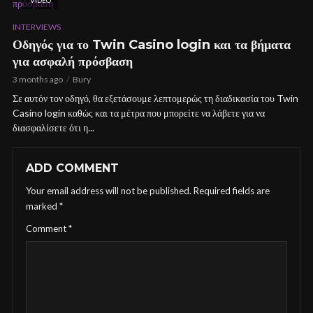
VIDEO
INTERVIEWS
Οδηγός για το Twin Casino login και τα βήματα
για ασφαλή πρόσβαση
3 months ago
Bury
Σε αυτόν τον οδηγό, θα εξετάσουμε λεπτομερώς τη διαδικασία του Twin
Casino login καθώς και τα μέτρα που μπορείτε να λάβετε για να
διασφαλίσετε ότι η...
ADD COMMENT
Your email address will not be published.
Required fields are
marked
*
Comment
*