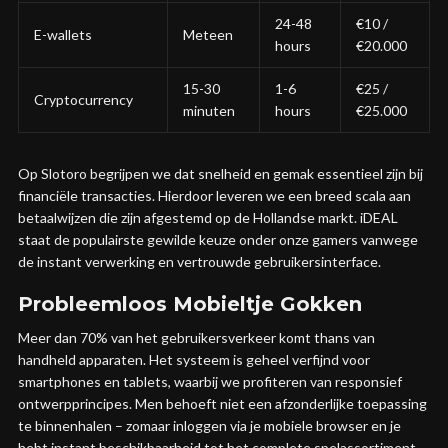
24-48
€10 /
E-wallets
Meteen
hours
€20.000
15-30
1-6
€25 /
Cryptocurrency
minuten
hours
€25.000
Op Slotoro begrijpen we dat snelheid en gemak essentieel zijn bij
financiële transacties. Hierdoor leveren we een breed scala aan
betaalwijzen die zijn afgestemd op de Hollandse markt. iDEAL
staat de populairste gewilde keuze onder onze gamers vanwege
de instant verwerking en vertrouwde gebruikersinterface.
Probleemloos Mobieltje Gokken
Meer dan 70% van het gebruikersverkeer komt thans van
handheld apparaten. Het systeem is geheel verfijnd voor
smartphones en tablets, waarbij we profiteren van responsief
ontwerpprincipes. Men behoeft niet een afzonderlijke toepassing
te binnenhalen – zomaar inloggen via je mobiele browser en je
hebt instant beschikbaarheid tot het complete spelassortiment.