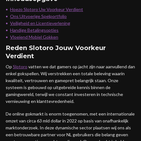
Hoezo Slotoro Uw Voorkeur Verdient
Ons Uitvoerige Spelportfolio
Veiligheid en Licentieverlening
Handige Betalingsopties
Vloeiend Mobiel Gokken
Reden Slotoro Jouw Voorkeur
Verdient
Op
Slotoro
vatten we dat gamers op jacht zijn naar aanvullend dan
enkel gokspellen. Wij verstrekken een totale beleving waarin
kwaliteit, vertrouwen en gamepret belangrijk staan. Onze
systeem is gebouwd op uitgebreide kennis binnen de
gamingwereld, terwijl we constant investeren in technische
vernieuwing en klanttevredenheid.
De online gokmarkt is enorm toegenomen, met een internationale
omzet van circa 63 mld dollar in 2022 op basis van onafhankelijk
marktonderzoek. In deze dynamische sector plaatsen wij ons als
een betrouwbare partner voor NL gebruikers die belang geven