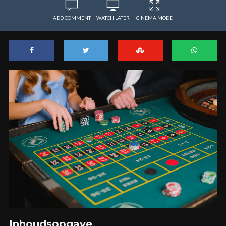
ADD COMMENT
WATCH LATER
CINEMA MODE
Inhoudsopgave